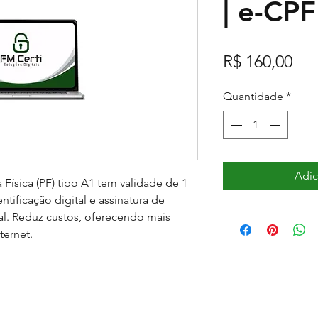
| e-CP
Pre
R$ 160,00
Quantidade
*
Adic
 Física (PF) tipo A1 tem validade de 1 
ntificação digital e assinatura de 
l. Reduz custos, oferecendo mais 
ternet.